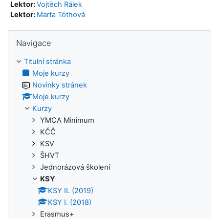
Lektor:
Vojtěch Rálek
Lektor:
Marta Tóthová
Přeskočit: Navigace
Navigace
Titulní stránka
Moje kurzy
Novinky stránek
Moje kurzy
Kurzy
YMCA Minimum
KČČ
KSV
ŠHVT
Jednorázová školení
KSY
KSY II. (2019)
KSY I. (2018)
Erasmus+