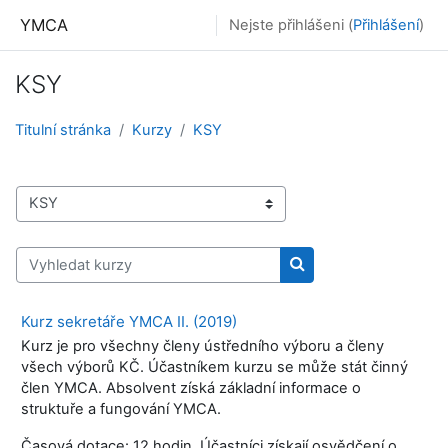
Přejít k hlavnímu obsahu
YMCA
Nejste přihlášeni (
Přihlášení
)
KSY
Titulní stránka
Kurzy
KSY
Kategorie kurzů
Vyhledat kurzy
Vyhledat kurzy
Kurz sekretáře YMCA II. (2019)
Kurz je pro všechny členy ústředního výboru a členy
všech výborů KČ. Účastníkem kurzu se může stát činný
člen YMCA. Absolvent získá základní informace o
struktuře a fungování YMCA.
Časová dotace: 12 hodin.
Účastníci získají osvědčení o